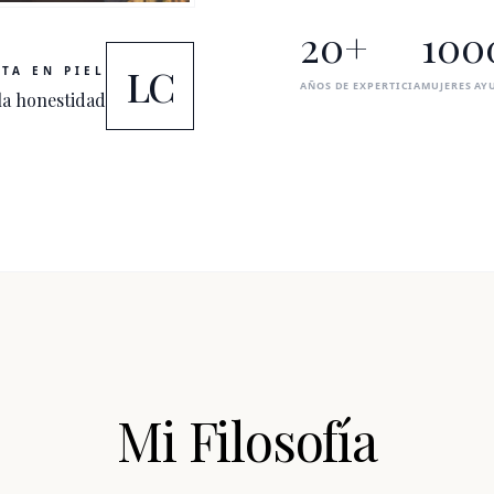
20+
100
LC
TA EN PIEL
AÑOS DE EXPERTICIA
MUJERES AY
la honestidad
Mi Filosofía