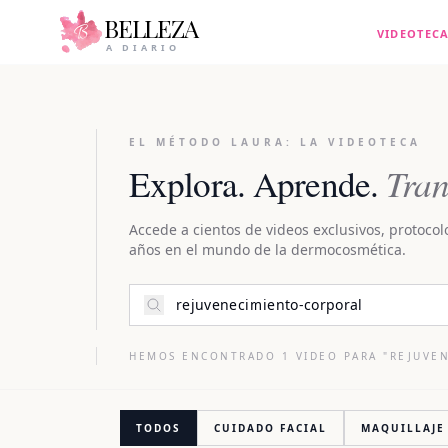
BELLEZA
VIDEOTEC
A DIARIO
EL MÉTODO LAURA: LA VIDEOTECA
Tran
Explora. Aprende.
Accede a cientos de videos exclusivos, protocol
años en el mundo de la dermocosmética.
HEMOS ENCONTRADO
1
VIDEO
PARA "
REJUVE
TODOS
CUIDADO FACIAL
MAQUILLAJE