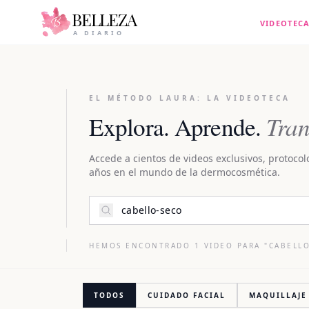
BELLEZA
VIDEOTEC
A DIARIO
EL MÉTODO LAURA: LA VIDEOTECA
Tran
Explora. Aprende.
Accede a cientos de videos exclusivos, protocol
años en el mundo de la dermocosmética.
HEMOS ENCONTRADO
1
VIDEO
PARA "
CABELL
TODOS
CUIDADO FACIAL
MAQUILLAJE